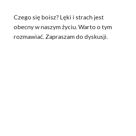
Czego się boisz? Lęki i strach jest
obecny w naszym życiu. Warto o tym
rozmawiać. Zapraszam do dyskusji.
GDZIE WIDZISZ
SIEBIE ZA 10 LAT?
TRUDNE PYTANIA –