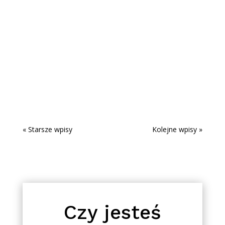
WYWIAD Z
MISTRZYNIĄ POLSKI
Motywacja, samodyscyplina i nawyki – to
temat wywiadu z Martą Szwedzką Mistrzynią
Polski w gimnastyce artystycznej. Zapraszam
do oglądania!
« Starsze wpisy
Kolejne wpisy »
Czy jesteś